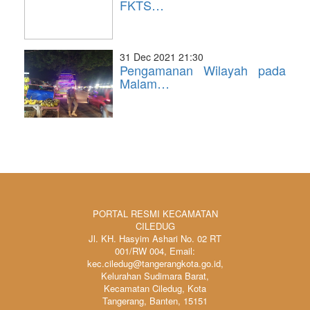
FKTS…
31 Dec 2021 21:30
Pengamanan Wilayah pada
Malam…
PORTAL RESMI KECAMATAN
CILEDUG
Jl. KH. Hasyim Ashari No. 02 RT
001/RW 004, Email:
kec.ciledug@tangerangkota.go.id,
Kelurahan Sudimara Barat,
Kecamatan Ciledug, Kota
Tangerang, Banten, 15151