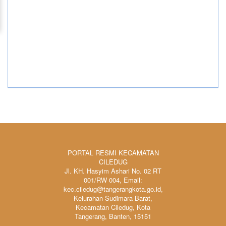
PORTAL RESMI KECAMATAN
CILEDUG
Jl. KH. Hasyim Ashari No. 02 RT
001/RW 004, Email:
kec.ciledug@tangerangkota.go.id,
Kelurahan Sudimara Barat,
Kecamatan Ciledug, Kota
Tangerang, Banten, 15151